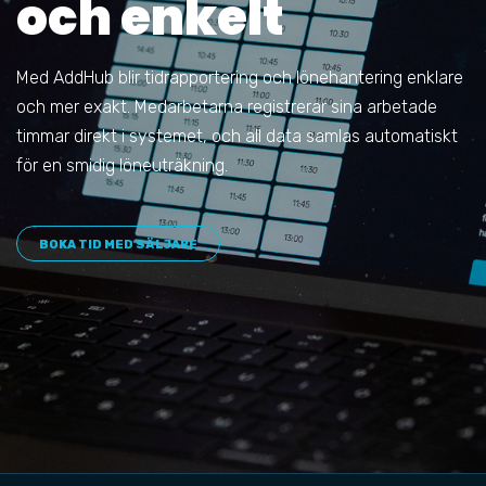
och enkelt
Med AddHub blir tidrapportering och lönehantering enklare
och mer exakt. Medarbetarna registrerar sina arbetade
timmar direkt i systemet, och all data samlas automatiskt
för en smidig löneuträkning.
BOKA TID MED SÄLJARE