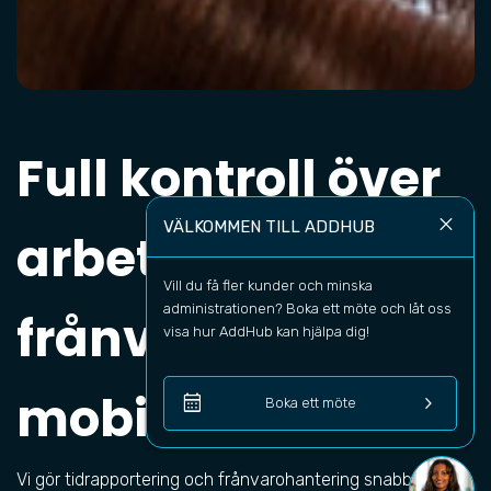
Full kontroll över
close
VÄLKOMMEN TILL ADDHUB
arbetstid &
Vill du få fler kunder och minska 
administrationen? Boka ett möte och låt oss 
frånvaro – direkt i
visa hur AddHub kan hjälpa dig!
mobilen
calendar_month
keyboard_arrow_right
Boka ett möte
Vi gör tidrapportering och frånvarohantering snabbare,