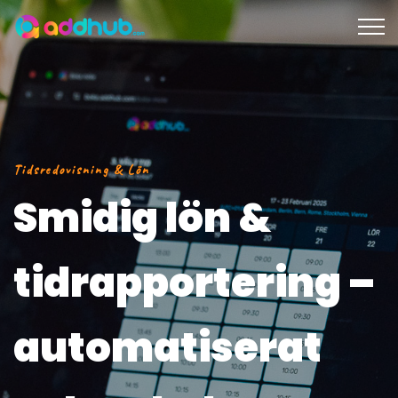
Tidsredovisning & Lön
Smidig lön &
tidrapportering –
automatiserat