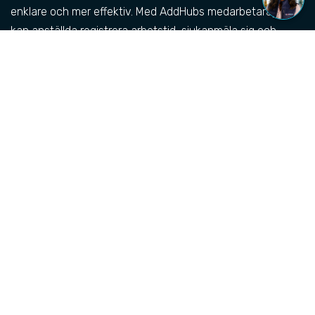
enklare och mer effektiv. Med AddHubs medarbetarapp
kan anställda registrera arbetstid, sjukanmäla sig och
ansöka om ledighet direkt i mobilen.
Systemet hanterar automatiskt all data och ger chefer full
överblick över frånvaro och arbetade timmar. Mindre
administration, färre fel och en smidigare hantering för
hela företaget.
3 saker som gör vår medarbetarapp kraftfull
✔
Tidrapportering och frånvarohantering direkt i mobilen
✔
Automatiska uppdateringar och smidig attestering
✔
Full kontroll över arbetstid och ledighet i realtid
BOKA TID MED SÄLJARE