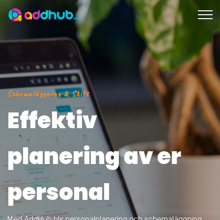
Schemaläggning & Skift
Effektiv
planering av er
personal
Med AddHub blir personalplanering och schemaläggning